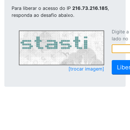
Para liberar o acesso
do IP
216.73.216.185
,
responda ao desafio abaixo.
Digite 
lado no
[trocar imagem]